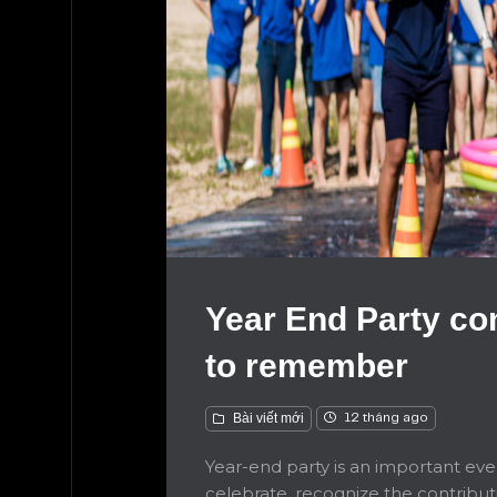
Year End Party co
to remember
Bài viết mới
12 tháng ago
Year-end party is an important eve
celebrate, recognize the contribu