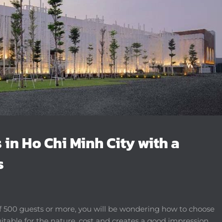
 in Ho Chi Minh City with a
s
f 500 guests or more, you will be wondering how to choose
table for the nature, cost and creates a good impression.