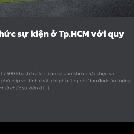
chức sự kiện ở Tp.HCM với quy
 từ 500 khách trở lên, bạn sẽ băn khoăn lựa chọn và
phù hợp với tính chất, chi phí cũng như tạo được ấn tượng
m tổ chức sự kiện ở […]