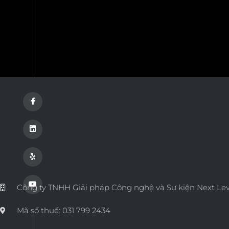
Công ty TNHH Giải pháp Công nghệ và Sự kiện Next Lev
Mã số thuế: 031 799 2434