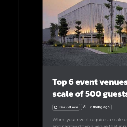
Top 6 event venues
scale of 500 guest
Bài viết mới
12 tháng ago
When your event requires a scale o
and narrow down a venue that is sui